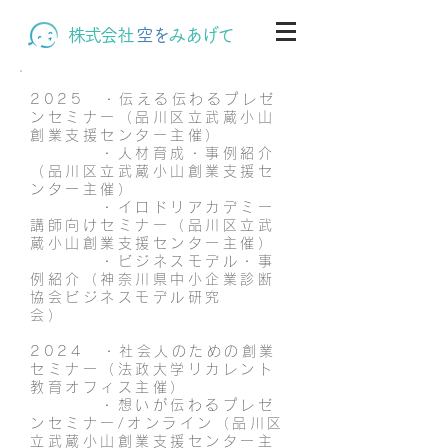
株式会社
空を
みあげて
​2025 ・伝える伝わるプレゼ
ンセミナー（品川区立武蔵小山
創業支援センター主催）​
・人材育成・事例紹介
（品川区立武蔵小山創業支援セ
ンター主催）
・イロドリアカデミー
講師向けセミナー（品川区立武
蔵小山創業支援センター主催）
・ビジネスモデル・事
例紹介（神奈川県中小企業診断
協会ビジネスモデル研究
会）
2024 ・社会人のための創業
セミナー（法政大学リカレント
教育オフィス主催）
​ ・想いが伝わるプレゼ
ンセミナー/オンライン（品川区
立武蔵小山創業支援センター主