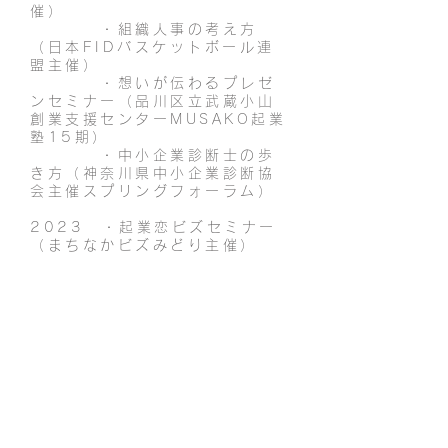
催）
・組織人事の考え方
（日本FIDバスケットボール連
盟主催）
・想いが伝わるプレゼ
ンセミナー（品川区立武蔵小山
創業支援センターMUSAKO起業
塾15期）
・中小企業診断士の歩
き方（神奈川県中小企業診断協
会主催スプリングフォーラム）
2023 ・起業恋ビズセミナー
（まちなかビズみどり主催）