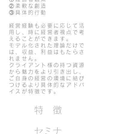
②柔軟な創造
③具体的行動
経営経験も必要に応じて活
用し、時に経営者視点で考
えることができます。
モデル化された理論だけで
は、収益、利益はもたらさ
れません。
クライアント様の持つ資源
から魅力をより引き出し、
ご自身の経営の環境に結び
つけるより具体的なアドバ
イスが特徴です。
特 徴
​セミナ