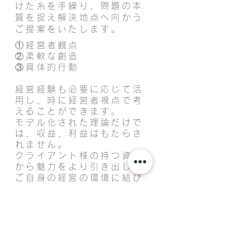
けた糸を手繰り、問題の本
質を捉え解決地点へ向かう
ご提案をいたします。
①経営者観点
②柔軟な創造
③具体的行動
経営経験も必要に応じて活
用し、時に経営者視点で考
えることができます。
モデル化された理論だけで
は、収益、利益はもたらさ
れません。
クライアント様の持つ資源
から魅力をより引き出し、
ご自身の経営の環境に結び
つけるより具体的なアドバ
イスが特徴です。