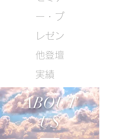
ー・プ
レゼン
他登壇
実績
ABOUT
US