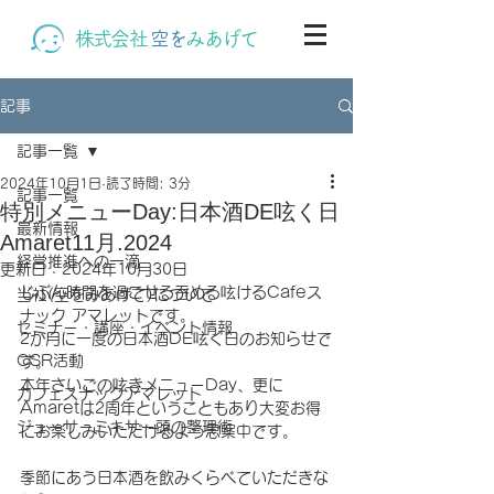
株式会社
空を
みあげて
記事
記事一覧
2024年10月1日
読了時間: 3分
記事一覧
特別メニューDay:日本酒DE呟く日
最新情報
Amaret11月.2024
経営推進への一滴
更新日：
2024年10月30日
じぶん時間を過ごせる吞める呟けるCafeス
当社(空をみあげて)について
ナック アマレットです。
セミナー・講座・イベント情報
2か月に一度の日本酒DE呟く日のお知らせで
CSR活動
す。
本年さいごの呟きメニューDay、更に
カフェスナックアマレット
Amaretは2周年ということもあり大変お得
ジューサーミキサー頭の整理術
にお楽しみいただけるよう思案中です。
季節にあう日本酒を飲みくらべていただきな