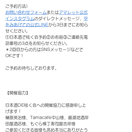
ご予約方法）
お問い合わせフォーム
または
アマレット公式
インスタグラム
のダイレクトメッセージ、
空
をみあげての公式LINE
から3日までにお知ら
せください。
①日本酒で呟く会予約②お名前③ご連絡先電
話番号の3点をお知らせください。
＊2回目からの方はSNSメッセージなどで
OKです！
ご予約お待ちしております。
【開催協力】
日本酒DE呟く会への開催協力に感謝申し上
げます！
榊原英治様、Tamacafe中山様、厳選地酒岸
田屋酒店様、もぐら横丁寿司屋吉祥様
ご参加くださる皆様も含め本当にありがとう