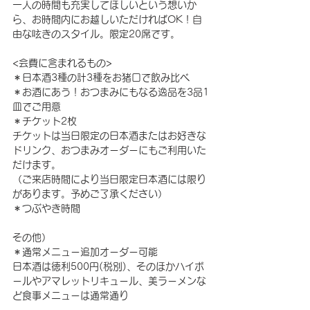
一人の時間も充実してほしいという想いか
ら、お時間内にお越しいただければOK！自
由な呟きのスタイル。限定20席です。
<会費に含まれるもの>
＊日本酒3種の計3種をお猪口で飲み比べ
＊お酒にあう！おつまみにもなる逸品を3品1
皿でご用意
＊チケット2枚
チケットは当日限定の日本酒またはお好きな
ドリンク、おつまみオーダーにもご利用いた
だけます。
（ご来店時間により当日限定日本酒には限り
があります。予めご了承ください）
＊つぶやき時間
その他）
＊通常メニュー追加オーダー可能
日本酒は徳利500円(税別)、そのほかハイボ
ールやアマレットリキュール、美ラーメンな
ど食事メニューは通常通り