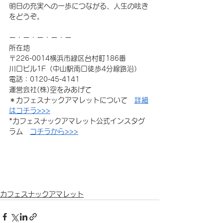
明日の充実への一歩につながる、人生の呟き
をどうぞ。
ー・ー・ー・ー・ー
所在地
〒226-0014横浜市緑区台村町186番
川口ビル1F（中山駅南口徒歩4分線路沿）
電話：0120-45-4141
運営会社(株)空をみあげて
＊カフェスナックアマレットについて　
詳細
はコチラ>>>
*カフェスナックアマレット公式インスタグ
ラム　
コチラから>>>
カフェスナックアマレット