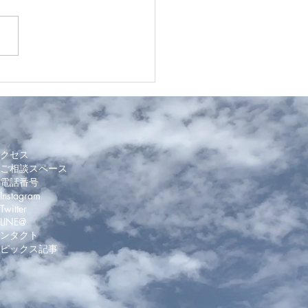
・中山｜カフェで楽しむ
ブティー｜Amaret新メニ
クセス
ご相談スペース
電話番号
nstagram
witter
 LINE@
ンタクト
トピックス記事