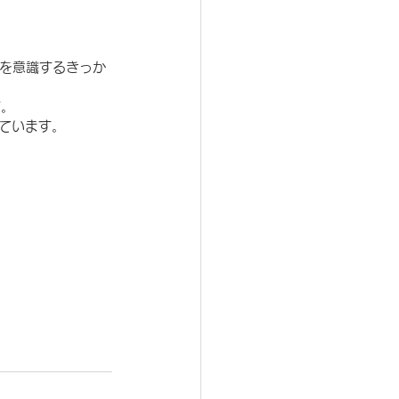
持を意識するきっか
す。
ています。