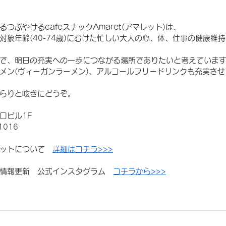
つぶやけるcafeスナックAmaret(アマレット)は、
対象年齢(40-74歳)にむけた忙しい大人の心、体、仕事の健康維
で、明日の充実への一歩につながる場所でありたいと考えていま
メン(ヴィーガンラーメン)、アルコールフリードリンクも充実させ
らりと呟きにどうぞ。
口ビル1F
1016
ットについて　
詳細はコチラ>>>
情報更新　公式インスタグラム　
コチラから>>>