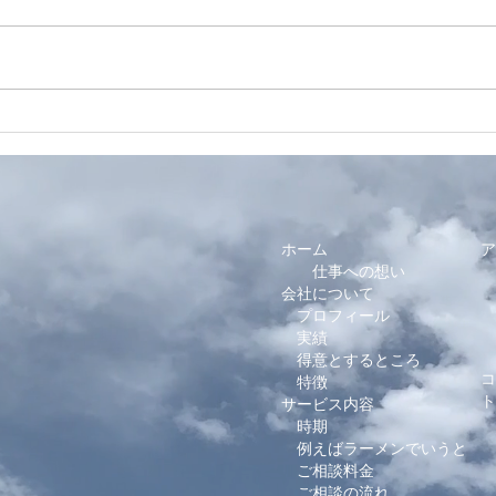
日本酒DE呟く日 7月.2026
横浜
ハー
ュー
ホーム
ア
仕事への想い
会社について
プロフィール
I
T
実績
​
得意とするところ
コ
特徴
​
サービス内容
時期
例えばラーメンでいうと
ご相談料金
ご相談の流れ