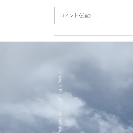
コメントを追加…
夢onステージVol.3出演者募
集！のお知らせ
Copyright © 2021 Co.sorawomiagete.