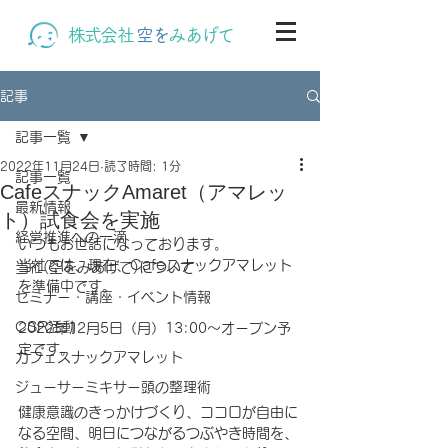
株式会社
空を
みあげて
記事
記事一覧
2022年11月24日
読了時間: 1分
記事一覧
CafeスナックAmaret（アマレッ
最新情報
ト）試食会を実施
経営推進への一滴
いつもお世話になっております。
当社では、現在、Cafeスナックアマレット
当社(空をみあげて)について
を準備中です。
セミナー・講座・イベント情報
CSR活動
2022年12月5日（月）13:00～オープン予
定です。
カフェスナックアマレット
ジューサーミキサー頭の整理術
健康意識のきっかけづくり、ココロが自由に
なる空間、明日につながるつぶやき時間を、