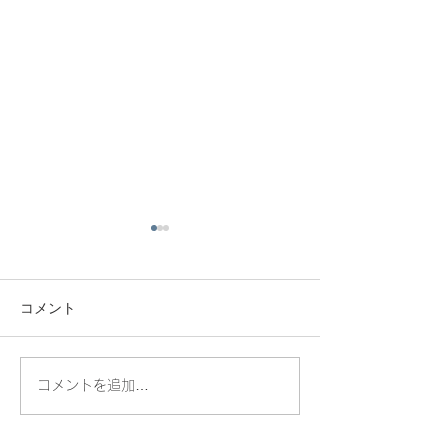
コメント
コメントを追加…
アマレット営業日のお知
特別メニューDa
らせ
DE呟く日 Amare
月.2024