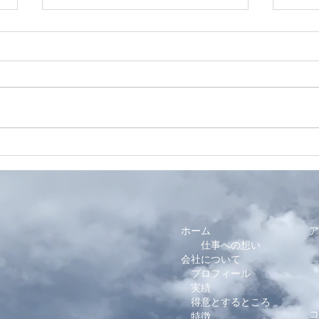
日本酒DE呟く日 7月.2026
横浜
ハー
ュー
ホーム
ア
仕事への想い
会社について
プロフィール
I
T
実績
​
得意とするところ
コ
特徴