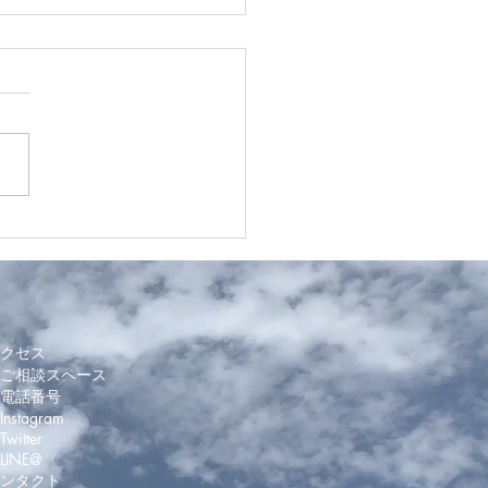
・中山｜カフェで楽しむ
ブティー｜Amaret新メニ
クセス
ご相談スペース
電話番号
nstagram
witter
 LINE@
ンタクト