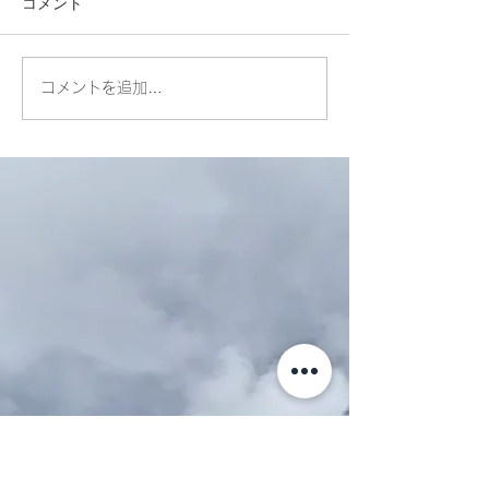
コメント
コメントを追加…
サルベージデー・
特別メニューDa
SalvageDay Vol.5
DE呟く日 Amare
月.2024