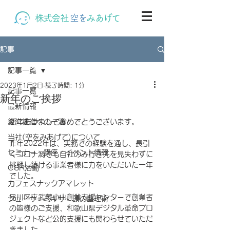
株式会社
空を
みあげて
記事
記事一覧
2023年1月2日
読了時間: 1分
記事一覧
新年のご挨拶
最新情報
経営推進への一滴
新年あけましておめでとうございます。
当社(空をみあげて)について
昨年2022年は、実務での経験を通し、長引
セミナー・講座・イベント情報
くコロナ渦でも自社のみ行き先を見失わずに
挑戦し続ける事業者様に力をいただいた一年
CSR活動
でした。
カフェスナックアマレット
品川区立武蔵小山創業支援センターで創業者
ジューサーミキサー頭の整理術
の皆様のご支援、和歌山県デジタル革命プロ
ジェクトなど公的支援にも関わらせていただ
きました。