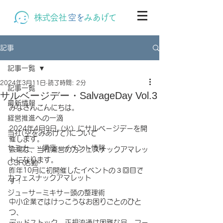
株式会社
空を
みあげて
記事
記事一覧
2024年3月11日
読了時間: 2分
記事一覧
サルベージデー・SalvageDay Vol.3
最新情報
みなさんこんにちは。
経営推進への一滴
2024年4月9日（火）にサルベージデーを開
当社(空をみあげて)について
催します。
セミナー・講座・イベント情報
会場は、当社運営のカフェスナックアマレッ
トになります。
CSR活動
昨年10月に初開催したイベントの３回目で
カフェスナックアマレット
す！
ジューサーミキサー頭の整理術
中小企業ではけっこうなお困りごとのひと
つ、
デッドストック、正規流通は困難な品、フー