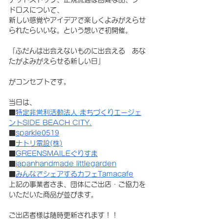
ドロスについて、
新しい感覚やアイデアで楽しくよみがえらせ
られたらいいな。という想いで初開催。
「ふだんは出会えないものに出会える　あな
たがよみがえらせる新しい日」
がコンセプトです。
当日は、
■
特定非営利活動法人 まちづくりエージェ
ントSIDE BEACH CITY.
■
sparkle0519
■
ナトリ電設(株)
■
GREENSMAILEぐりすま
■
japanhandmade littlegarden
■
みんなでシェアするカフェTamacafe
上記の事業者さま、団体にご出店・ご協力を
いただいた商品が並びます。
ご出店者様は随時更新されます！！