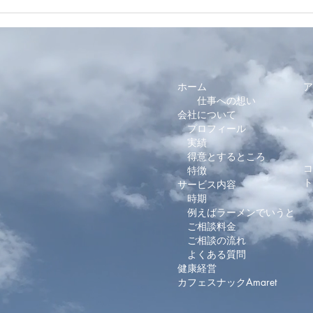
サルベージデー・
特別
SalvageDay Vol.5
呟く日
ホーム
ア
仕事への想い
会社について
プロフィール
I
T
実績
​
得意とするところ
コ
特徴
​
サービス内容
時期
例えばラーメンでいうと
ご相談料金
ご相談の流れ
よくある質問
健康経営
​カフェスナックAmaret