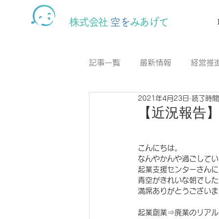
株式会社
空を
みあげて
記事一覧
最新情報
経営推
2021年4月23日
読了時間
CSR活動
カフェスナック
【近況報告
こんにちは。
なんやかんや過ごしてい
起業支援センターさんに
青空がきれいな朝でした
満席ありがとうございま
起業創業⇒廃業のリアル