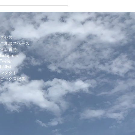
メニューDay:日本酒DE
 Amaret9月.2024
クセス
ご相談スペース
電話番号
nstagram
witter
 LINE@
ンタクト
トピックス記事